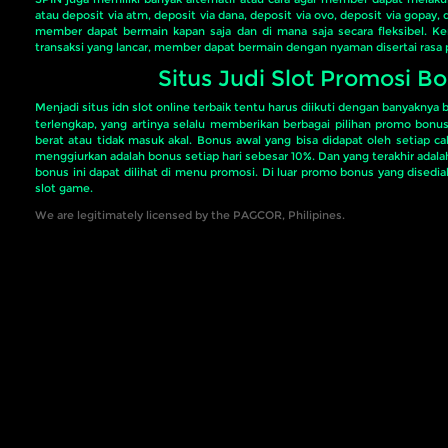
atau deposit via atm, deposit via dana, deposit via ovo, deposit via gopay,
member dapat bermain kapan saja dan di mana saja secara fleksibel. 
transaksi yang lancar, member dapat bermain dengan nyaman disertai rasa
Situs Judi Slot Promosi 
Menjadi situs idn slot online terbaik tentu harus diikuti dengan banyak
terlengkap, yang artinya selalu memberikan berbagai pilihan promo bon
berat atau tidak masuk akal. Bonus awal yang bisa didapat oleh setiap
menggiurkan adalah bonus setiap hari sebesar 10%. Dan yang terakhir adala
bonus ini dapat dilihat di menu promosi. Di luar promo bonus yang disedi
slot game.
We are legitimately licensed by the PAGCOR, Philipines.