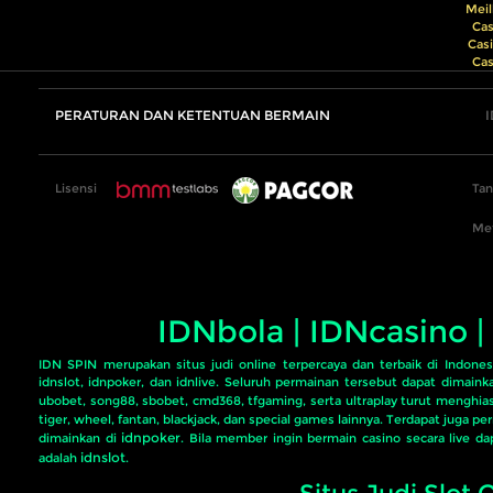
Meil
Cas
Casi
Cas
PERATURAN DAN KETENTUAN BERMAIN
I
Lisensi
Ta
Me
IDNbola | IDNcasino |
IDN SPIN merupakan situs judi online terpercaya dan terbaik di Indones
idnslot, idnpoker, dan idnlive. Seluruh permainan tersebut dapat dimain
ubobet, song88, sbobet, cmd368, tfgaming, serta ultraplay turut menghi
tiger, wheel, fantan, blackjack, dan special games lainnya. Terdapat juga p
idnpoker
dimainkan di
. Bila member ingin bermain casino secara live 
idnslot
adalah
.