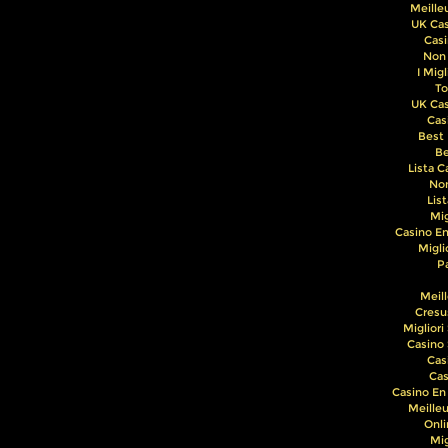
Meille
UK Ca
Cas
Non
I Mig
To
UK Ca
Cas
Best
Be
Lista 
No
Lis
Mig
Casino E
Migli
Pa
Meill
Cresu
Migliori 
Casino
Cas
Cas
Casino En
Meilleu
Onli
Mig