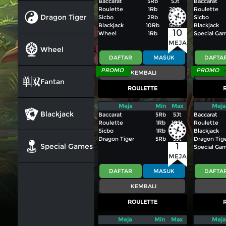
Baccarat
5Rb
5Jt
Baccarat
Roulette
1Rb
20Jt
Roulette
Dragon Tiger
Sicbo
2Rb
25Jt
Sicbo
Blackjack
10Rb
50Jt
Blackjack
10
Wheel
1Rb
10Jt
Special Ga
MEJA
Wheel
DAFTAR
MASUK
DAFTA
PROMO
PROMO
KEMBALI
Fantan
ROULETTE
ROULETTE
Meja
Min
Max
Meja
Blackjack
Baccarat
5Rb
5Jt
Baccarat
Roulette
1Rb
10Jt
Roulette
Sicbo
1Rb
10Jt
Blackjack
Dragon Tiger
5Rb
5Jt
Dragon Tig
1
Special Games
Special Ga
MEJA
DAFTAR
MASUK
DAFTA
KEMBALI
ROULETTE
ROULETTE
Meja
Min
Max
Meja