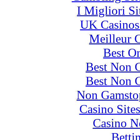
I Migliori S
UK Casinos
Meilleur 
Best On
Best Non 
Best Non 
Non Gamstop
Casino Site
Casino N
Betti