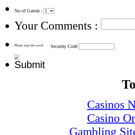
No of Guests :
Your Comments :
Please type the word
Security Code
To
Casinos 
Casino O
Gambling Sit