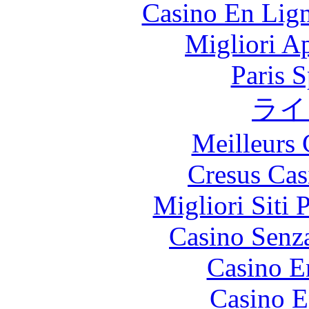
Casino En Lig
Migliori A
Paris S
ライ
Meilleurs 
Cresus Cas
Migliori Siti 
Casino Senz
Casino E
Casino E